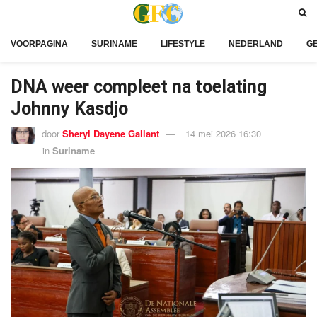
VOORPAGINA
SURINAME
LIFESTYLE
NEDERLAND
G
DNA weer compleet na toelating
Johnny Kasdjo
door
Sheryl Dayene Gallant
14 mei 2026 16:30
in
Suriname