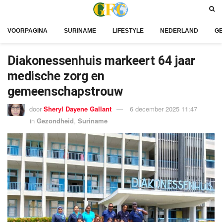
VOORPAGINA
SURINAME
LIFESTYLE
NEDERLAND
G
Diakonessenhuis markeert 64 jaar
medische zorg en
gemeenschapstrouw
door
Sheryl Dayene Gallant
6 december 2025 11:47
in
Gezondheid
,
Suriname