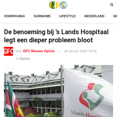
VOORPAGINA
SURINAME
LIFESTYLE
NEDERLAND
G
De benoeming bij ’s Lands Hospitaal
legt een dieper probleem bloot
door
GFC Nieuws Opinie
26 januari 2026 16:00
in
Opinie