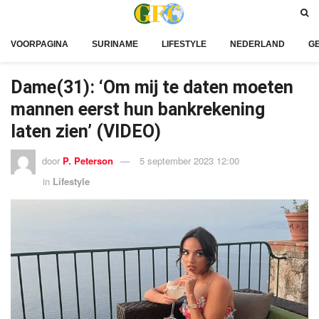
VOORPAGINA
SURINAME
LIFESTYLE
NEDERLAND
G
Dame(31): ‘Om mij te daten moeten
mannen eerst hun bankrekening
laten zien’ (VIDEO)
door
P. Peterson
5 september 2023 12:00
in
Lifestyle