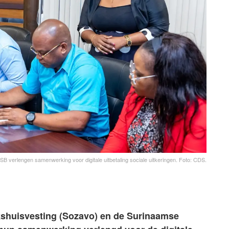
B verlengen samenwerking voor digitale uitbetaling sociale uitkeringen. Foto: CDS.
lkshuisvesting (Sozavo) en de Surinaamse