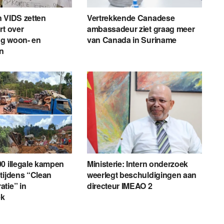
 VIDS zetten
Vertrekkende Canadese
rt over
ambassadeur ziet graag meer
g woon- en
van Canada in Suriname
en
0 illegale kampen
Ministerie: Intern onderzoek
tijdens “Clean
weerlegt beschuldigingen aan
tie” in
directeur IMEAO 2
ek