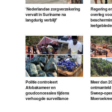
‘Nederlandse zorgverzekering
Regering en
vervalt in Suriname na
overleg voo
langdurig verblijf’
beschermin
leefgebied
Politie controleert
Meer dan 20
Afobakameer en
ontmanteld 
goudconcessies tijdens
Sweep-opera
verhoogde surveillance
Moeroekre