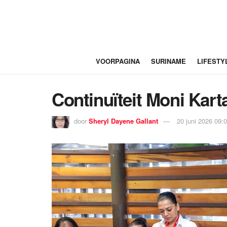
VOORPAGINA
SURINAME
LIFESTY
Continuïteit Moni Kar
door
Sheryl Dayene Gallant
20 juni 2026 09: