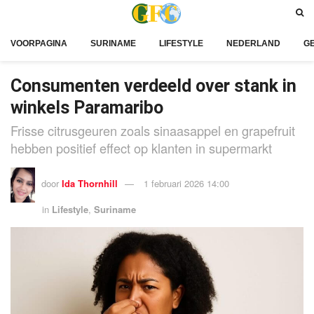
VOORPAGINA
SURINAME
LIFESTYLE
NEDERLAND
G
Consumenten verdeeld over stank in
winkels Paramaribo
Frisse citrusgeuren zoals sinaasappel en grapefruit
hebben positief effect op klanten in supermarkt
door
Ida Thornhill
1 februari 2026 14:00
in
Lifestyle
,
Suriname