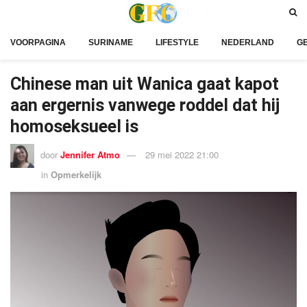
VOORPAGINA
SURINAME
LIFESTYLE
NEDERLAND
G
Chinese man uit Wanica gaat kapot
aan ergernis vanwege roddel dat hij
homoseksueel is
door
Jennifer Atmo
29 mei 2022 21:00
in
Opmerkelijk