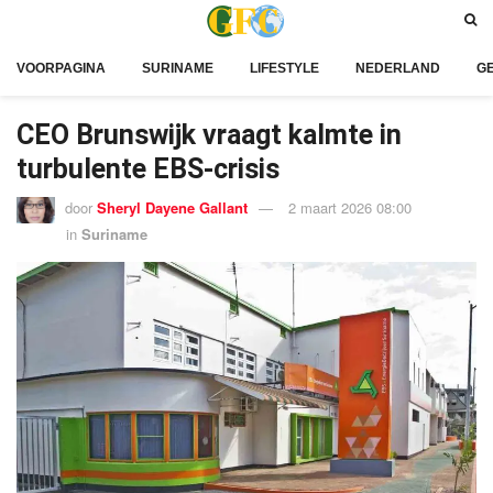
VOORPAGINA
SURINAME
LIFESTYLE
NEDERLAND
G
CEO Brunswijk vraagt kalmte in
turbulente EBS-crisis
door
Sheryl Dayene Gallant
2 maart 2026 08:00
in
Suriname