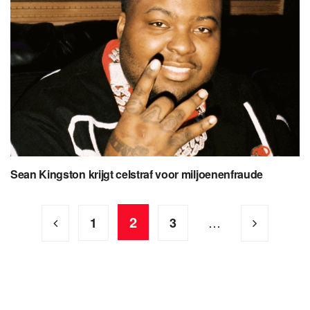
Sean Kingston krijgt celstraf voor miljoenenfraude
2
…
1
3