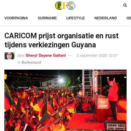
VOORPAGINA
SURINAME
LIFESTYLE
NEDERLAND
G
CARICOM prijst organisatie en rust
tijdens verkiezingen Guyana
door
Sheryl Dayene Gallant
3 september 2025 12:57
in
Buitenland