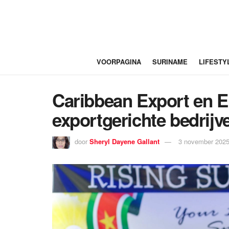
VOORPAGINA
SURINAME
LIFESTY
Caribbean Export en 
exportgerichte bedrijv
door
Sheryl Dayene Gallant
3 november 2025