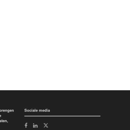
 brengen
Sociale media
e
sten,