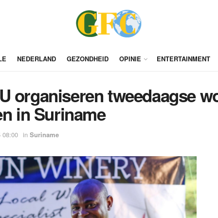
LE
NEDERLAND
GEZONDHEID
OPINIE
ENTERTAINMENT
EU organiseren tweedaagse w
en in Suriname
 08:00
in
Suriname