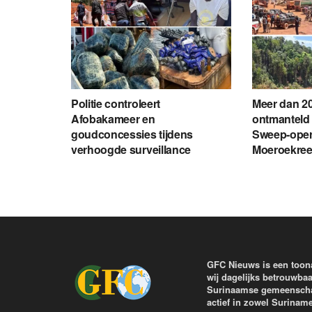
Politie controleert
Meer dan 20
Afobakameer en
ontmanteld 
goudconcessies tijdens
Sweep-opera
verhoogde surveillance
Moeroekre
GFC Nieuws is een toon
wij dagelijks betrouwbaa
Surinaamse gemeenschap 
actief in zowel Surinam