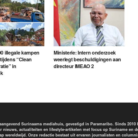
0 illegale kampen
Ministerie: Intern onderzoek
tijdens “Clean
weerlegt beschuldigingen aan
tie” in
directeur IMEAO 2
ek
aangevend Surinaams mediahuis, gevestigd in Paramaribo. Sinds 2010
r nieuws, actualiteiten en lifestyle-artikelen met focus op Suriname en d
wereldwijd. Onze redactie bestaat uit ervaren journalisten en columni