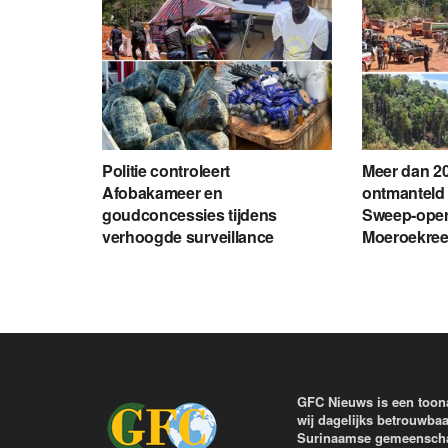
Politie controleert
Meer dan 20
Afobakameer en
ontmanteld 
goudconcessies tijdens
Sweep-opera
verhoogde surveillance
Moeroekre
GFC Nieuws is een toon
wij dagelijks betrouwbaa
Surinaamse gemeenschap 