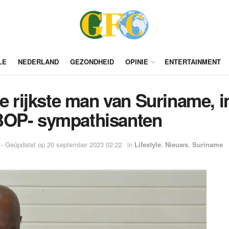
LE
NEDERLAND
GEZONDHEID
OPINIE
ENTERTAINMENT
de rijkste man van Suriname, 
BOP- sympathisanten
 - Geüpdatet op 20 september 2023 02:22
in
Lifestyle
,
Nieuws
,
Suriname