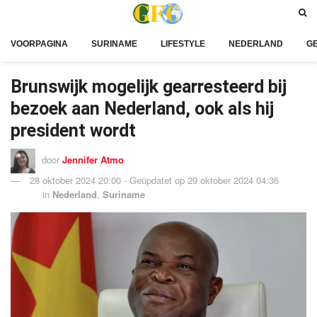
VOORPAGINA
SURINAME
LIFESTYLE
NEDERLAND
G
Brunswijk mogelijk gearresteerd bij
bezoek aan Nederland, ook als hij
president wordt
door
Jennifer Atmo
28 oktober 2024 20:00 - Geüpdatet op 29 oktober 2024 04:36
in
Nederland
,
Suriname