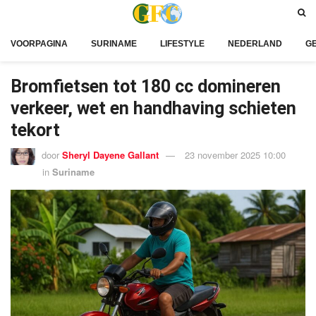
VOORPAGINA
SURINAME
LIFESTYLE
NEDERLAND
G
Bromfietsen tot 180 cc domineren
verkeer, wet en handhaving schieten
tekort
door
Sheryl Dayene Gallant
23 november 2025 10:00
in
Suriname