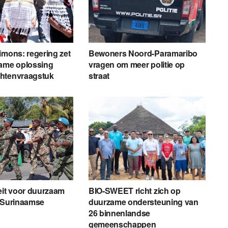
imons: regering zet
Bewoners Noord-Paramaribo
zame oplossing
vragen om meer politie op
htenvraagstuk
straat
eit voor duurzaam
BIO-SWEET richt zich op
r Surinaamse
duurzame ondersteuning van
26 binnenlandse
gemeenschappen