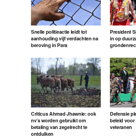
Snelle politieactie leidt tot
President S
aanhouding vijf verdachten na
in op duur
beroving in Para
grondenrec
Criticus Ahmad Jhawnie: ook
Defensie pl
nv’s worden gebruikt om
beleid voo
betaling van zegelrecht te
veteranen
ontduiken