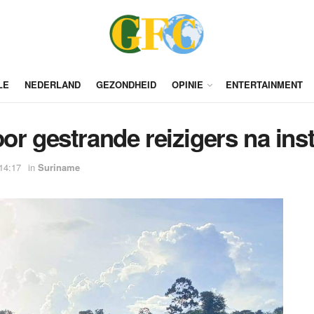
LE
NEDERLAND
GEZONDHEID
OPINIE
ENTERTAINMENT
or gestrande reizigers na ins
14:17
in
Suriname