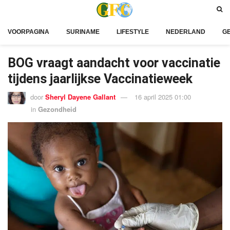
VOORPAGINA
SURINAME
LIFESTYLE
NEDERLAND
G
BOG vraagt aandacht voor vaccinatie
tijdens jaarlijkse Vaccinatieweek
door
Sheryl Dayene Gallant
16 april 2025 01:00
in
Gezondheid