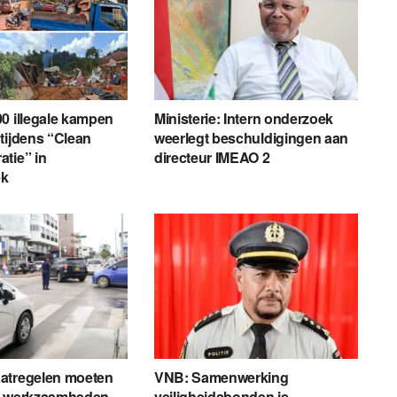
0 illegale kampen
Ministerie: Intern onderzoek
tijdens “Clean
weerlegt beschuldigingen aan
tie” in
directeur IMEAO 2
ek
atregelen moeten
VNB: Samenwerking
r werkzaamheden
veiligheidsbonden is