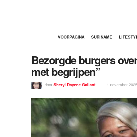
VOORPAGINA
SURINAME
LIFESTY
Bezorgde burgers over
met begrijpen”
door
Sheryl Dayene Gallant
1 november 2025