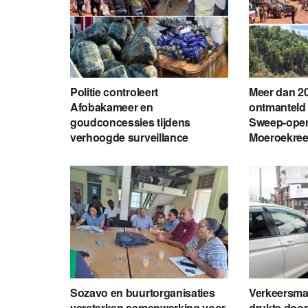
Politie controleert
Meer dan 20
Afobakameer en
ontmanteld 
goudconcessies tijdens
Sweep-opera
verhoogde surveillance
Moeroekre
Sozavo en buurtorganisaties
Verkeersma
versterken samenwerking voor
drukte doo