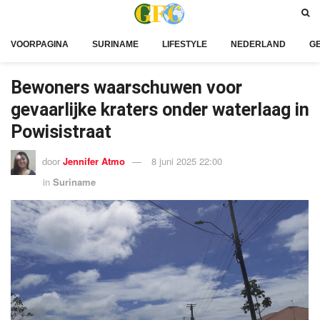
VOORPAGINA
SURINAME
LIFESTYLE
NEDERLAND
G
Bewoners waarschuwen voor
gevaarlijke kraters onder waterlaag in
Powisistraat
door
Jennifer Atmo
8 juni 2025 22:00
in
Suriname