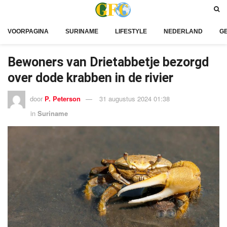
VOORPAGINA
SURINAME
LIFESTYLE
NEDERLAND
G
Bewoners van Drietabbetje bezorgd
over dode krabben in de rivier
door
P. Peterson
31 augustus 2024 01:38
in
Suriname