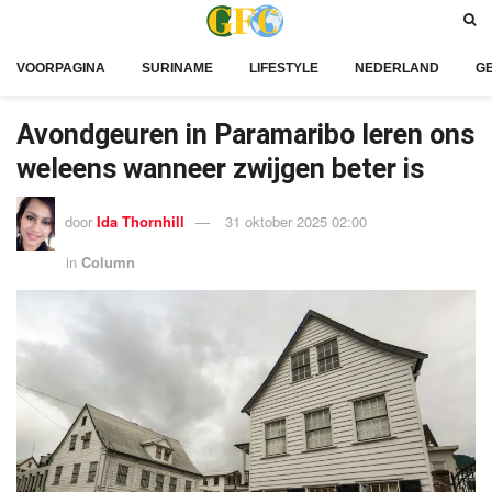
VOORPAGINA
SURINAME
LIFESTYLE
NEDERLAND
G
Avondgeuren in Paramaribo leren ons
weleens wanneer zwijgen beter is
door
Ida Thornhill
31 oktober 2025 02:00
in
Column