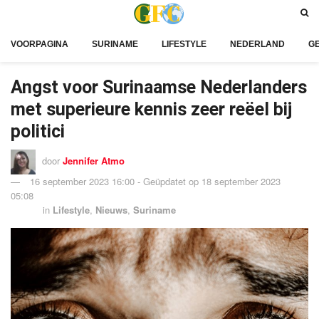
VOORPAGINA
SURINAME
LIFESTYLE
NEDERLAND
G
Angst voor Surinaamse Nederlanders
met superieure kennis zeer reëel bij
politici
door
Jennifer Atmo
16 september 2023 16:00 - Geüpdatet op 18 september 2023
05:08
in
Lifestyle
,
Nieuws
,
Suriname