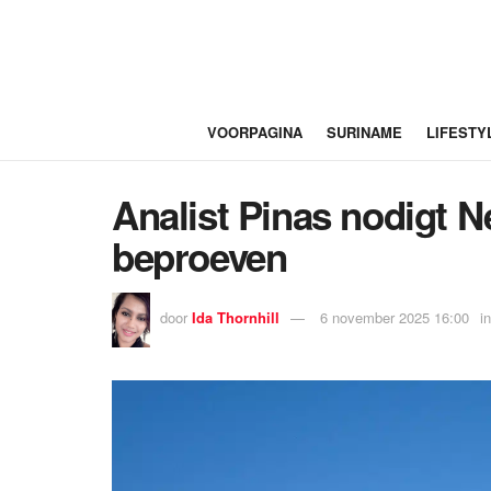
VOORPAGINA
SURINAME
LIFESTY
Analist Pinas nodigt N
beproeven
door
Ida Thornhill
6 november 2025 16:00
in