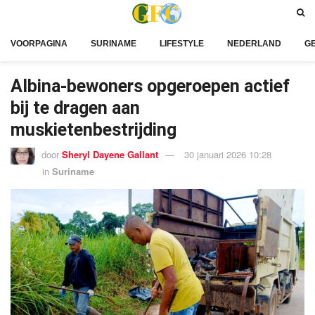
VOORPAGINA
SURINAME
LIFESTYLE
NEDERLAND
G
Albina-bewoners opgeroepen actief
bij te dragen aan
muskietenbestrijding
door
Sheryl Dayene Gallant
30 januari 2026 10:28
in
Suriname