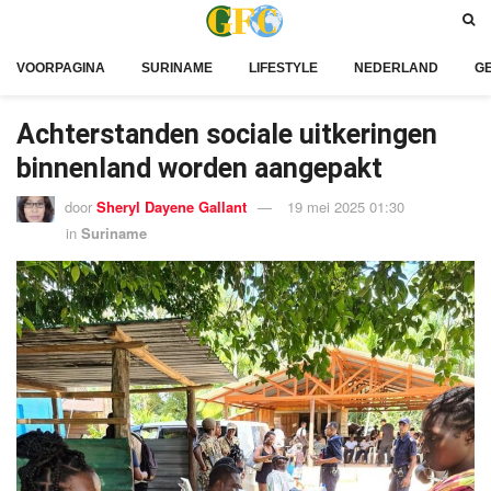
VOORPAGINA
SURINAME
LIFESTYLE
NEDERLAND
G
Achterstanden sociale uitkeringen
binnenland worden aangepakt
door
Sheryl Dayene Gallant
19 mei 2025 01:30
in
Suriname