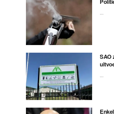
Polit
...
SAO z
uitvo
...
Enke