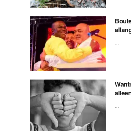
Boute
allan
...
Wantr
allee
...