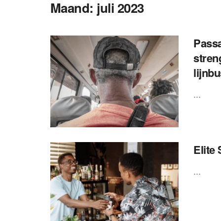
Maand:
juli 2023
Passa
stren
lijnb
...
Elite
...