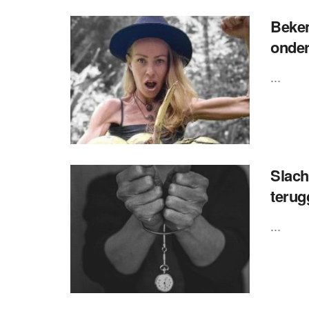
Beken
onder
...
Slach
terug
...