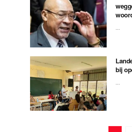
wegge
woord
...
Lande
bij o
...