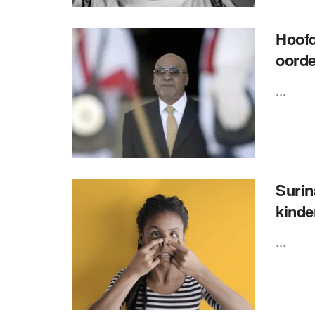
Hoofd
oorde
...
Surin
kinde
...