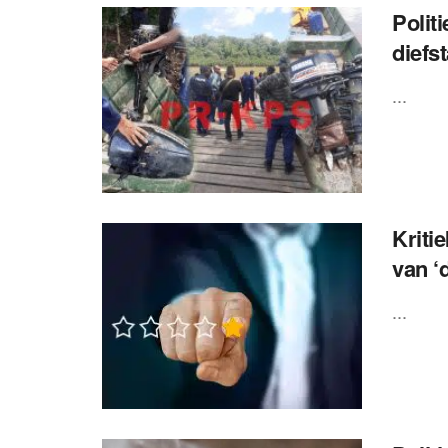
Polit
diefs
...
Kriti
van ‘
...