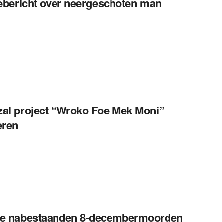
iebericht over neergeschoten man
al project “Wroko Foe Mek Moni”
eren
le nabestaanden 8-decembermoorden