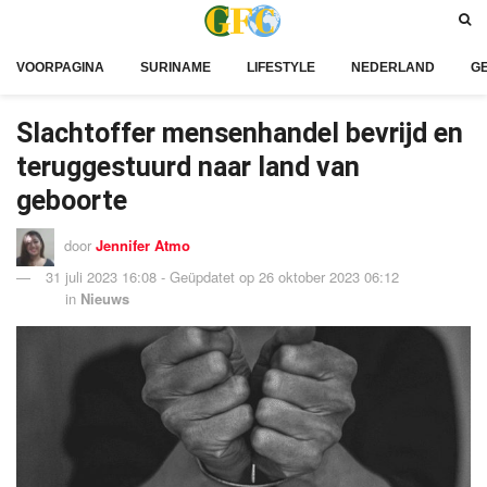
VOORPAGINA
SURINAME
LIFESTYLE
NEDERLAND
G
Slachtoffer mensenhandel bevrijd en
teruggestuurd naar land van
geboorte
door
Jennifer Atmo
31 juli 2023 16:08 - Geüpdatet op 26 oktober 2023 06:12
in
Nieuws