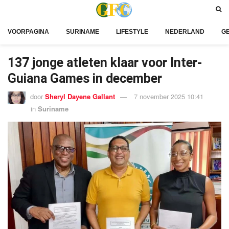
VOORPAGINA
SURINAME
LIFESTYLE
NEDERLAND
G
137 jonge atleten klaar voor Inter-
Guiana Games in december
door
Sheryl Dayene Gallant
7 november 2025 10:41
in
Suriname