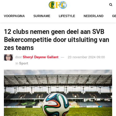
VOORPAGINA
SURINAME
LIFESTYLE
NEDERLAND
G
12 clubs nemen geen deel aan SVB
Bekercompetitie door uitsluiting van
zes teams
door
Sheryl Dayene Gallant
23 november 2024 09:00
in
Sport