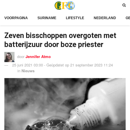
VOORPAGINA
SURINAME
LIFESTYLE
NEDERLAND
G
Zeven bisschoppen overgoten met
batterijzuur door boze priester
door
Jennifer Atmo
25 juni 2021 03:00 - Geüpdatet op 21 september 2023 11:24
in
Nieuws