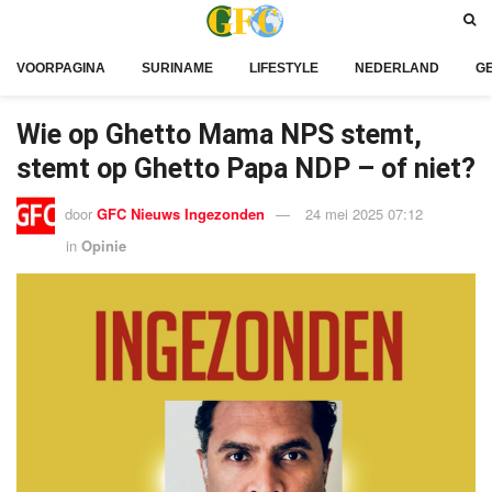
VOORPAGINA
SURINAME
LIFESTYLE
NEDERLAND
G
Wie op Ghetto Mama NPS stemt,
stemt op Ghetto Papa NDP – of niet?
door
GFC Nieuws Ingezonden
24 mei 2025 07:12
in
Opinie