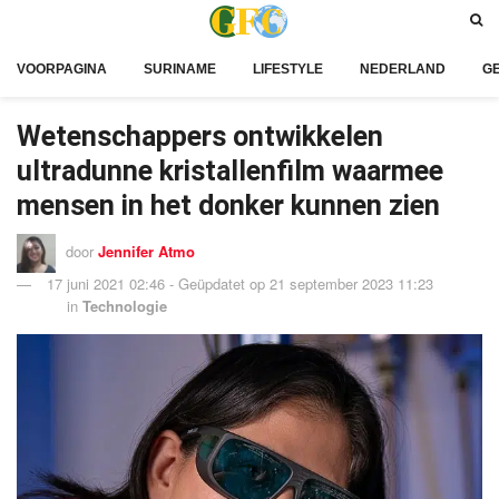
VOORPAGINA
SURINAME
LIFESTYLE
NEDERLAND
G
Wetenschappers ontwikkelen
ultradunne kristallenfilm waarmee
mensen in het donker kunnen zien
door
Jennifer Atmo
17 juni 2021 02:46 - Geüpdatet op 21 september 2023 11:23
in
Technologie