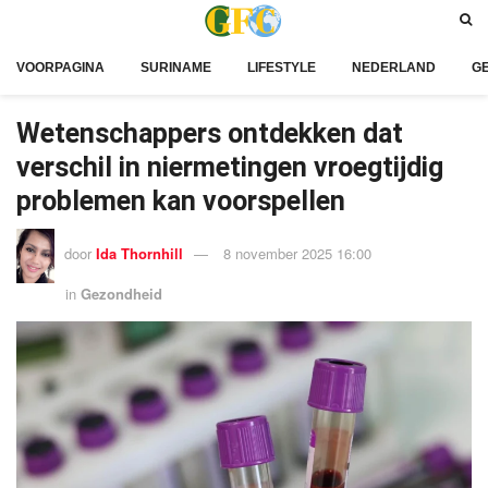
VOORPAGINA
SURINAME
LIFESTYLE
NEDERLAND
G
Wetenschappers ontdekken dat
verschil in niermetingen vroegtijdig
problemen kan voorspellen
door
Ida Thornhill
8 november 2025 16:00
in
Gezondheid