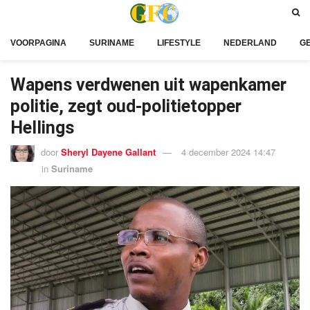
VOORPAGINA
SURINAME
LIFESTYLE
NEDERLAND
G
Wapens verdwenen uit wapenkamer
politie, zegt oud-politietopper
Hellings
door
Sheryl Dayene Gallant
4 december 2024 14:47
in
Suriname