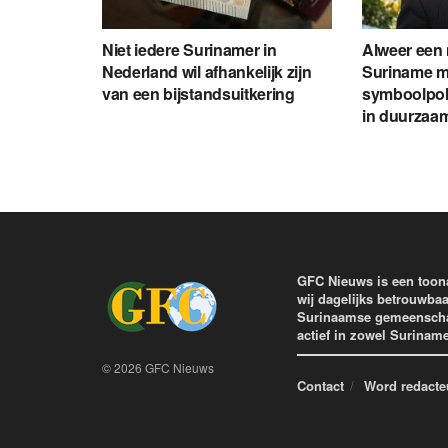
Niet iedere Surinamer in
Alweer een 
Nederland wil afhankelijk zijn
Suriname m
van een bijstandsuitkering
symboolpoli
in duurzaam
GFC Nieuws is een toon
wij dagelijks betrouwbaa
Surinaamse gemeenschap 
actief in zowel Surinam
© 2026 GFC Nieuws
Contact
Word redacte