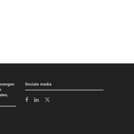
 brengen
Sociale media
e
sten,