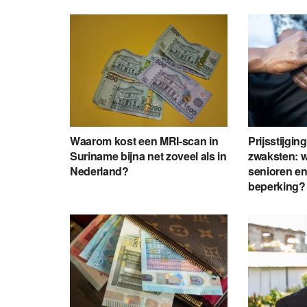
Waarom kost een MRI-scan in
Prijsstijgin
Suriname bijna net zoveel als in
zwaksten: 
Nederland?
senioren e
beperking?