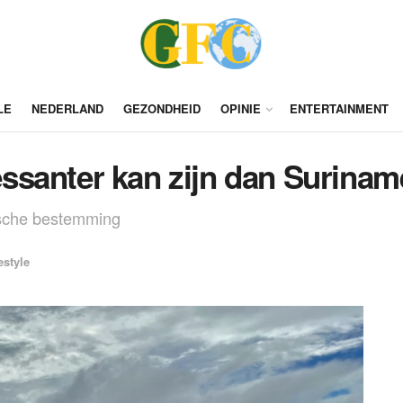
LE
NEDERLAND
GEZONDHEID
OPINIE
ENTERTAINMENT
santer kan zijn dan Suriname
stische bestemming
estyle