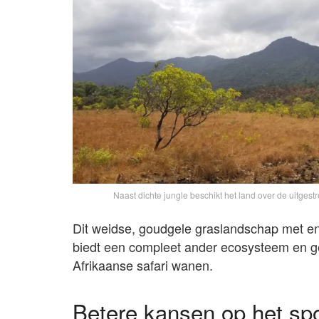
Naast dichte jungle beschikt het land over de uitges
Dit weidse, goudgele graslandschap met e
biedt een compleet ander ecosysteem en gee
Afrikaanse safari wanen.
Betere kansen op het sp