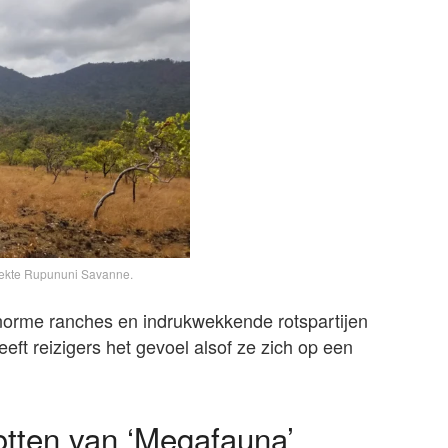
trekte Rupununi Savanne.
norme ranches en indrukwekkende rotspartijen
ft reizigers het gevoel alsof ze zich op een
otten van ‘Megafauna’