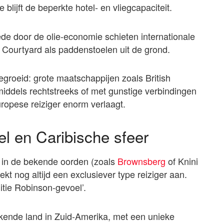
lijft de beperkte hotel- en vliegcapaciteit.
de door de olie-economie schieten internationale
n Courtyard als paddenstoelen uit de grond.
egroeid: grote maatschappijen zoals British
middels rechtstreeks of met gunstige verbindingen
opese reiziger enorm verlaagt.
el en Caribische sfeer
t in de bekende oorden (zoals
Brownsberg
of Knini
kt nog altijd een exclusiever type reiziger aan.
itie Robinson-gevoel’.
kende land in Zuid-Amerika, met een unieke