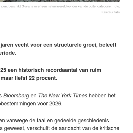
ngen, beschikt Guyana over een natuurwereldwonder van de buitencategorie. Foto:
Kaieteur falls
jaren vecht voor een structurele groei, beleeft
riode.
2025 een historisch recordaantal van ruim
maar liefst 22 procent.
ls
en
hebben het
Bloomberg
The New York Times
topbestemmingen voor 2026.
en vanwege de taal en gedeelde geschiedenis
s geweest, verschuift de aandacht van de kritische