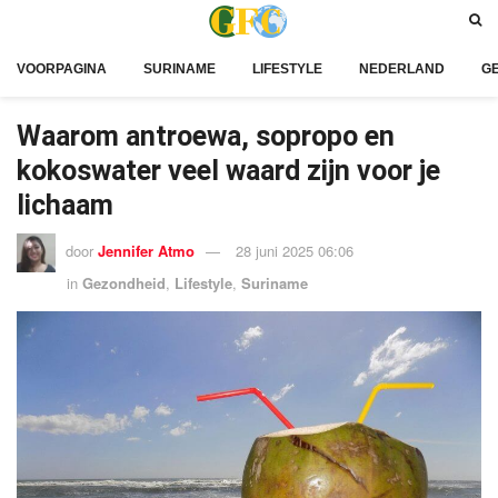
VOORPAGINA
SURINAME
LIFESTYLE
NEDERLAND
G
Waarom antroewa, sopropo en
kokoswater veel waard zijn voor je
lichaam
door
Jennifer Atmo
28 juni 2025 06:06
in
Gezondheid
,
Lifestyle
,
Suriname