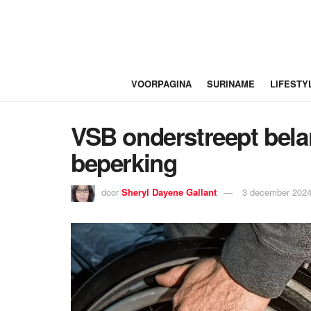
VOORPAGINA
SURINAME
LIFESTY
VSB onderstreept bela
beperking
door
Sheryl Dayene Gallant
3 december 2024