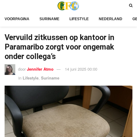
VOORPAGINA
SURINAME
LIFESTYLE
NEDERLAND
G
Vervuild zitkussen op kantoor in
Paramaribo zorgt voor ongemak
onder collega’s
door
Jennifer Atmo
14 juni 2025 00:00
in
Lifestyle
,
Suriname