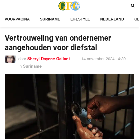
VOORPAGINA
SURINAME
LIFESTYLE
NEDERLAND
G
Vertrouweling van ondernemer
aangehouden voor diefstal
door
Sheryl Dayene Gallant
14 november 2024 14:39
in
Suriname