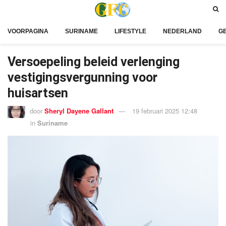
VOORPAGINA
SURINAME
LIFESTYLE
NEDERLAND
G
Versoepeling beleid verlenging
vestigingsvergunning voor
huisartsen
door
Sheryl Dayene Gallant
19 februari 2025 12:48
in
Suriname