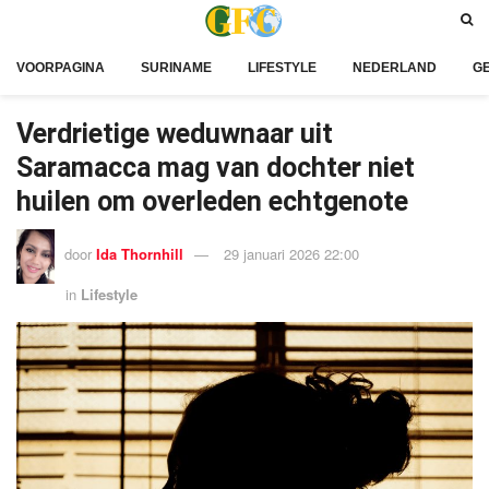
VOORPAGINA
SURINAME
LIFESTYLE
NEDERLAND
G
Verdrietige weduwnaar uit
Saramacca mag van dochter niet
huilen om overleden echtgenote
door
Ida Thornhill
29 januari 2026 22:00
in
Lifestyle