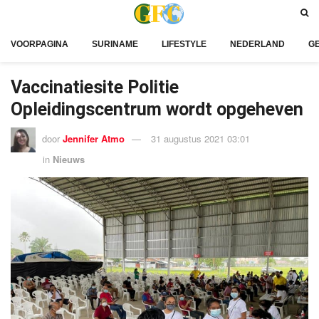
VOORPAGINA
SURINAME
LIFESTYLE
NEDERLAND
G
Vaccinatiesite Politie
Opleidingscentrum wordt opgeheven
door
Jennifer Atmo
31 augustus 2021 03:01
in
Nieuws