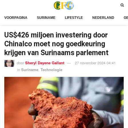
VOORPAGINA
SURINAME
LIFESTYLE
NEDERLAND
G
US$426 miljoen investering door
Chinalco moet nog goedkeuring
krijgen van Surinaams parlement
door
Sheryl Dayene Gallant
27 november 2024 04:41
in
Suriname
,
Technologie