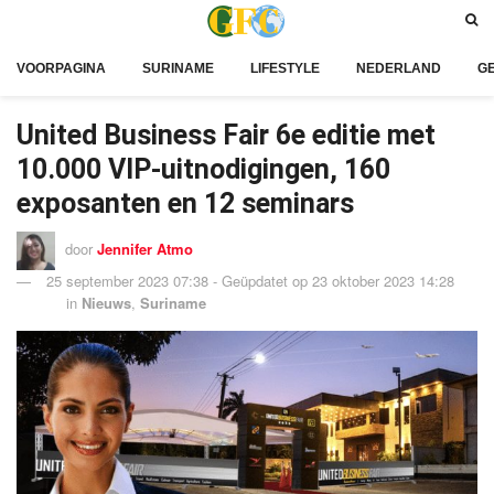
VOORPAGINA
SURINAME
LIFESTYLE
NEDERLAND
G
United Business Fair 6e editie met
10.000 VIP-uitnodigingen, 160
exposanten en 12 seminars
door
Jennifer Atmo
25 september 2023 07:38 - Geüpdatet op 23 oktober 2023 14:28
in
Nieuws
,
Suriname