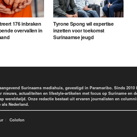
streert 176 inbraken
Tyrone Spong wil expertise
ende overvallen in
inzetten voor toekomst
aand
Surinaamse jeugd
aangevend Surinaams mediahuis, gevestigd in Paramaribo. Sinds 2010
r nieuws, actualiteiten en lifestyle-artikelen met focus op Suriname en d
wereldwijd. Onze redactie bestaat uit ervaren journalisten en columni
e als Nederland.
ur
Colofon