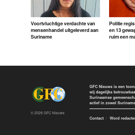
Voortvluchtige verdachte van
Politie regi
mensenhandel uitgeleverd aan
en 13 gewap
Suriname
ruim een m
GFC Nieuws is een toon
wij dagelijks betrouwbaa
Surinaamse gemeenschap 
actief in zowel Surinam
© 2026 GFC Nieuws
Contact
Word redacte