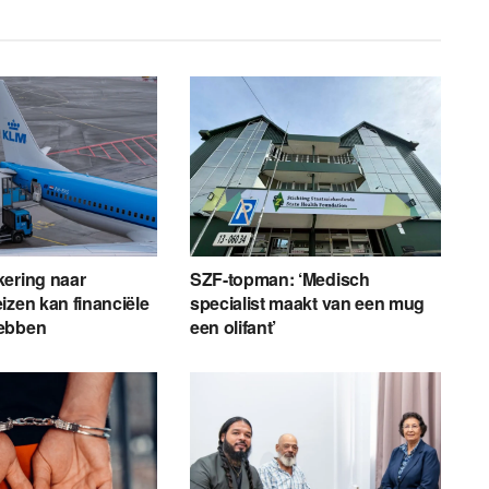
kering naar
SZF-topman: ‘Medisch
izen kan financiële
specialist maakt van een mug
ebben
een olifant’