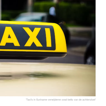
'Taxi's in Suriname verwijderen seat belts van de achterstoel'