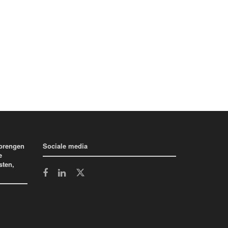
 brengen
Sociale media
e
sten,