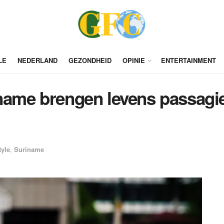
LE
NEDERLAND
GEZONDHEID
OPINIE
ENTERTAINMENT
iname brengen levens passagi
tyle
,
Suriname