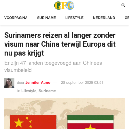
VOORPAGINA
SURINAME
LIFESTYLE
NEDERLAND
G
Surinamers reizen al langer zonder
visum naar China terwijl Europa dit
nu pas krijgt
Er zijn 47 landen toegevoegd aan Chinees
visumbeleid
door
Jennifer Atmo
28 september 2025 03:51
in
Lifestyle
,
Suriname