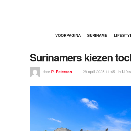
VOORPAGINA
SURINAME
LIFESTY
Surinamers kiezen toc
door
P. Peterson
28 april 2025 11:45
in
Lifes