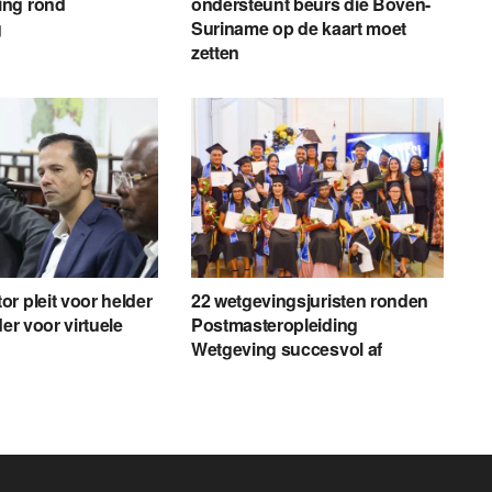
ng rond
ondersteunt beurs die Boven-
g
Suriname op de kaart moet
zetten
r pleit voor helder
22 wetgevingsjuristen ronden
der voor virtuele
Postmasteropleiding
Wetgeving succesvol af