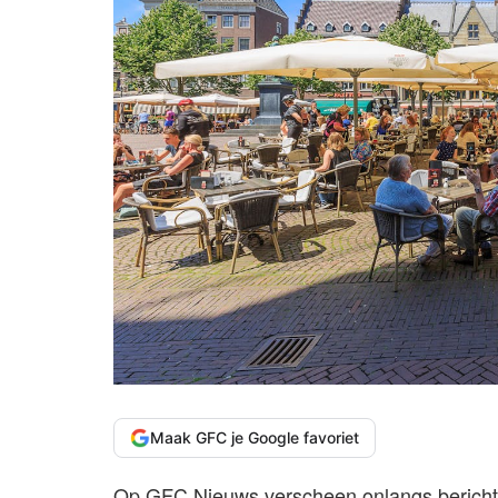
Maak GFC je Google favoriet
Op GFC Nieuws verscheen onlangs berichtg