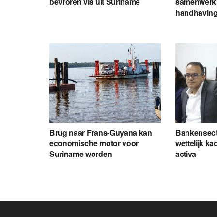
bevroren vis uit Suriname
samenwerki
handhavin
Brug naar Frans-Guyana kan
Bankensecto
economische motor voor
wettelijk ka
Suriname worden
activa