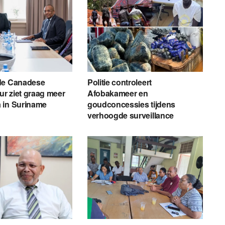
de Canadese
Politie controleert
r ziet graag meer
Afobakameer en
 in Suriname
goudconcessies tijdens
verhoogde surveillance