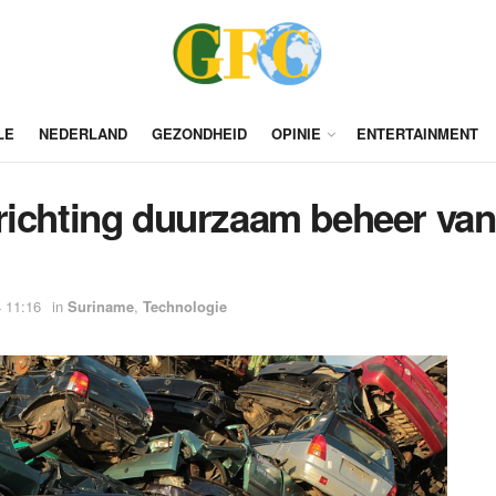
LE
NEDERLAND
GEZONDHEID
OPINIE
ENTERTAINMENT
richting duurzaam beheer van
 11:16
in
Suriname
,
Technologie