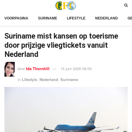
VOORPAGINA
SURINAME
LIFESTYLE
NEDERLAND
G
Suriname mist kansen op toerisme
door prijzige vliegtickets vanuit
Nederland
door
Ida Thornhill
15 juni 2026 06:00
in
Lifestyle
,
Nederland
,
Suriname