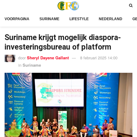
VOORPAGINA
SURINAME
LIFESTYLE
NEDERLAND
G
Suriname krijgt mogelijk diaspora-
investeringsbureau of platform
door
Sheryl Dayene Gallant
8 februari 2025 14:00
in
Suriname